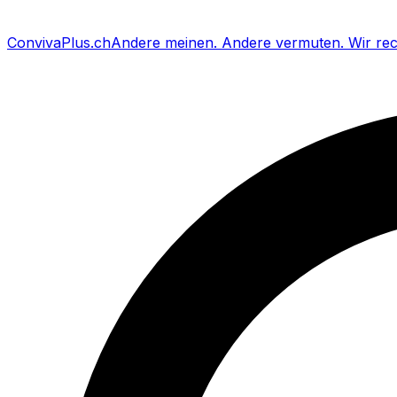
Conviva
Plus
.ch
Andere meinen
.
Andere vermuten
.
Wir re