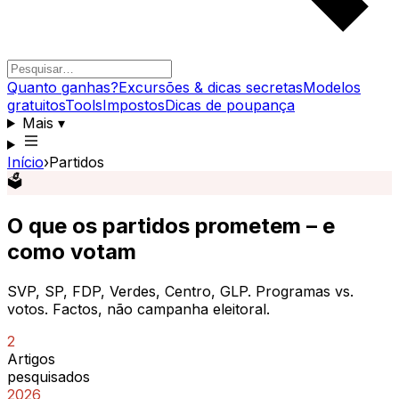
Quanto ganhas?
Excursões & dicas secretas
Modelos
gratuitos
Tools
Impostos
Dicas de poupança
Mais
▾
Início
›
Partidos
🗳️
O que os partidos prometem – e
como votam
SVP, SP, FDP, Verdes, Centro, GLP. Programas vs.
votos. Factos, não campanha eleitoral.
2
Artigos
pesquisados
2026