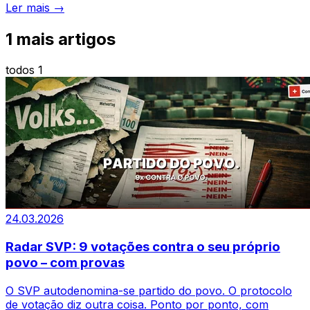
Ler mais →
1
mais artigos
todos 1
24.03.2026
Radar SVP: 9 votações contra o seu próprio
povo – com provas
O SVP autodenomina-se partido do povo. O protocolo
de votação diz outra coisa. Ponto por ponto, com