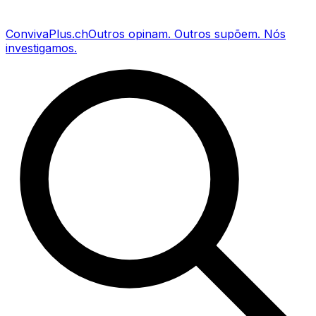
Conviva
Plus
.ch
Outros opinam
.
Outros supõem
.
Nós
investigamos
.