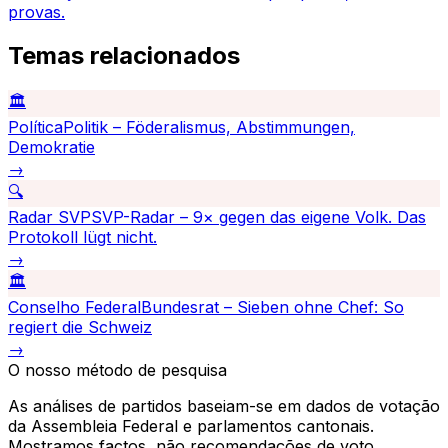
provas.
Temas relacionados
🏛️
Política
Politik – Föderalismus, Abstimmungen,
Demokratie
→
🔍
Radar SVP
SVP-Radar – 9× gegen das eigene Volk. Das
Protokoll lügt nicht.
→
🏛️
Conselho Federal
Bundesrat – Sieben ohne Chef: So
regiert die Schweiz
→
O nosso método de pesquisa
As análises de partidos baseiam-se em dados de votação
da Assembleia Federal e parlamentos cantonais.
Mostramos factos, não recomendações de voto.