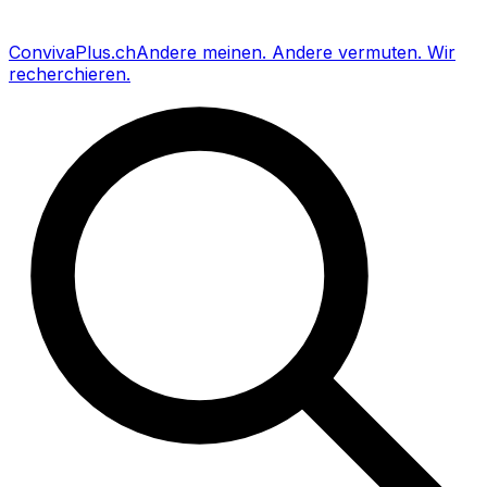
Conviva
Plus
.ch
Andere meinen
.
Andere vermuten
.
Wir
recherchieren
.