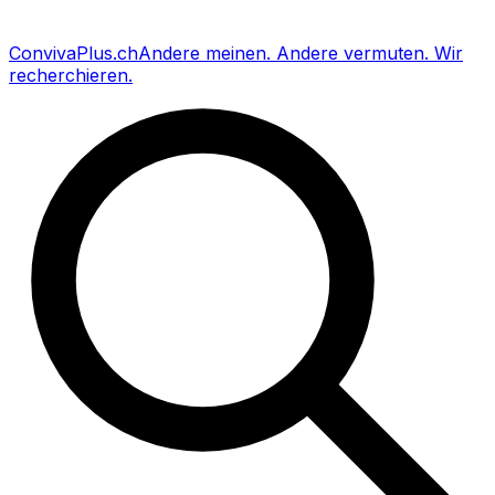
Conviva
Plus
.ch
Andere meinen
.
Andere vermuten
.
Wir
recherchieren
.