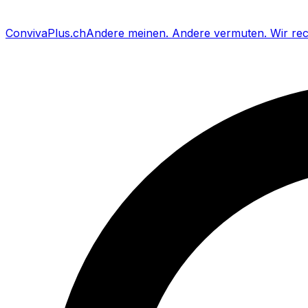
Conviva
Plus
.ch
Andere meinen
.
Andere vermuten
.
Wir re