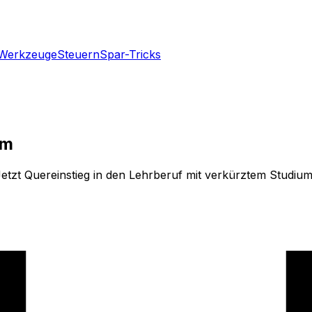
Werkzeuge
Steuern
Spar-Tricks
um
Jetzt Quereinstieg in den Lehrberuf mit verkürztem Studiu