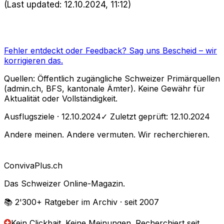
(Last updated: 12.10.2024, 11:12)
Fehler entdeckt oder Feedback?
Sag uns Bescheid
– wir
korrigieren das.
Quellen: Öffentlich zugängliche Schweizer Primärquellen
(admin.ch, BFS, kantonale Ämter). Keine Gewähr für
Aktualität oder Vollständigkeit.
Ausflugsziele
· 12.10.2024
✓ Zuletzt geprüft:
12.10.2024
Andere meinen. Andere vermuten. Wir recherchieren.
Conviva
Plus
.ch
Das Schweizer Online-Magazin.
📚 2'300+
Ratgeber im Archiv
· seit 2007
Kein Clickbait. Keine Meinungen.
Recherchiert seit