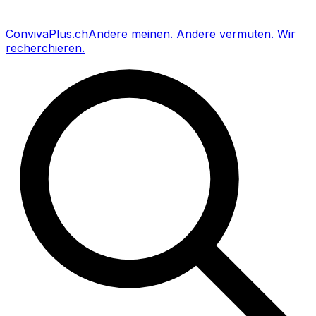
Conviva
Plus
.ch
Andere meinen
.
Andere vermuten
.
Wir
recherchieren
.