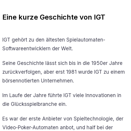
Eine kurze Geschichte von IGT
IGT gehört zu den ältesten Spielautomaten-
Softwareentwicklern der Welt.
Seine Geschichte lässt sich bis in die 1950er Jahre
zurückverfolgen, aber erst 1981 wurde IGT zu einem
börsennotierten Unternehmen.
Im Laufe der Jahre führte IGT viele Innovationen in
die Glücksspielbranche ein.
Es war der erste Anbieter von Spieltechnologie, der
Video-Poker-Automaten anbot, und half bei der