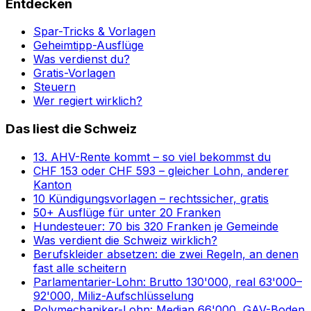
Entdecken
Spar-Tricks & Vorlagen
Geheimtipp-Ausflüge
Was verdienst du?
Gratis-Vorlagen
Steuern
Wer regiert wirklich?
Das liest die Schweiz
13. AHV-Rente kommt – so viel bekommst du
CHF 153 oder CHF 593 – gleicher Lohn, anderer
Kanton
10 Kündigungsvorlagen – rechtssicher, gratis
50+ Ausflüge für unter 20 Franken
Hundesteuer: 70 bis 320 Franken je Gemeinde
Was verdient die Schweiz wirklich?
Berufskleider absetzen: die zwei Regeln, an denen
fast alle scheitern
Parlamentarier-Lohn: Brutto 130'000, real 63'000–
92'000, Miliz-Aufschlüsselung
Polymechaniker-Lohn: Median 66'000, GAV-Boden