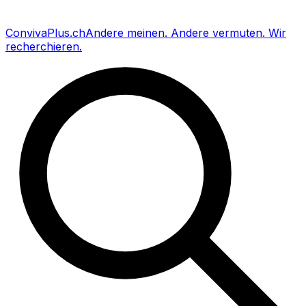
Conviva
Plus
.ch
Andere meinen
.
Andere vermuten
.
Wir
recherchieren
.