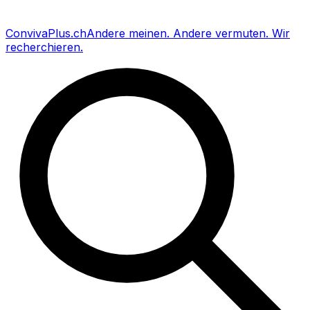
Conviva
Plus
.ch
Andere meinen
.
Andere vermuten
.
Wir
recherchieren
.