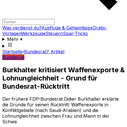
Was verdienst du?
Ausflüge & Geheimtipps
Gratis-
Vorlagen
Werkzeuge
Steuern
Spar-Tricks
Mehr
▾
Startseite
›
Bundesrat
7
Artikel
Bundesrat
Burkhalter kritisiert Waffenexporte &
Lohnungleichheit - Grund für
Bundesrat-Rücktritt
Der frühere FDP-Bundesrat Didier Burkhalter erklärte
die Gründe für seinen Rücktritt: Waffenexporte in
Konfliktgebiete (nach Saudi-Arabien) und die
Lohnungleichheit zwischen Frau und Mann in der
Schwe