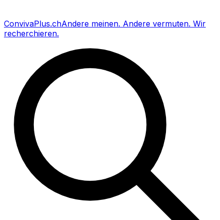
Conviva
Plus
.ch
Andere meinen
.
Andere vermuten
.
Wir
recherchieren
.