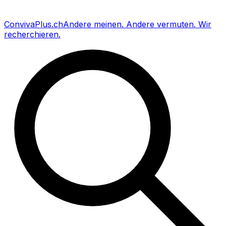
Conviva
Plus
.ch
Andere meinen
.
Andere vermuten
.
Wir
recherchieren
.