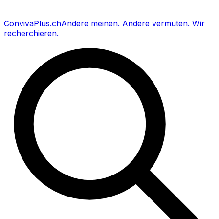
Conviva
Plus
.ch
Andere meinen
.
Andere vermuten
.
Wir
recherchieren
.