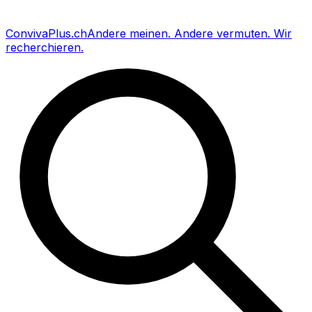
Conviva
Plus
.ch
Andere meinen
.
Andere vermuten
.
Wir
recherchieren
.