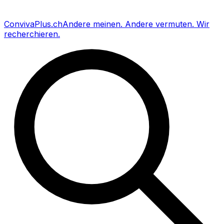
Conviva
Plus
.ch
Andere meinen
.
Andere vermuten
.
Wir
recherchieren
.