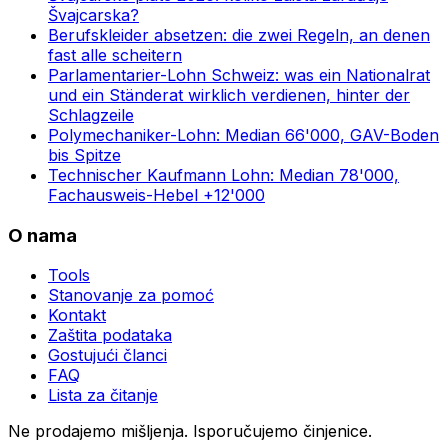
Švajcarska?
Berufskleider absetzen: die zwei Regeln, an denen
fast alle scheitern
Parlamentarier-Lohn Schweiz: was ein Nationalrat
und ein Ständerat wirklich verdienen, hinter der
Schlagzeile
Polymechaniker-Lohn: Median 66'000, GAV-Boden
bis Spitze
Technischer Kaufmann Lohn: Median 78'000,
Fachausweis-Hebel +12'000
O nama
Tools
Stanovanje za pomoć
Kontakt
Zaštita podataka
Gostujući članci
FAQ
Lista za čitanje
Ne prodajemo mišljenja. Isporučujemo činjenice.