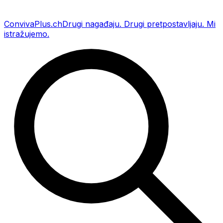
Conviva
Plus
.ch
Drugi nagađaju
.
Drugi pretpostavljaju
.
Mi
istražujemo
.