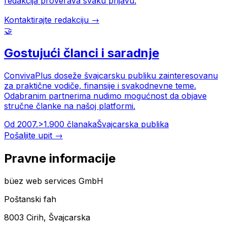
redakcija proverava svaku prijavu.
Kontaktirajte redakciju →
🤝
Gostujući članci i saradnje
ConvivaPlus doseže švajcarsku publiku zainteresovanu
za praktične vodiče, finansije i svakodnevne teme.
Odabranim partnerima nudimo mogućnost da objave
stručne članke na našoj platformi.
Od 2007.
>1.900 članaka
Švajcarska publika
Pošaljite upit →
Pravne informacije
büez web services GmbH
Poštanski fah
8003 Cirih, Švajcarska