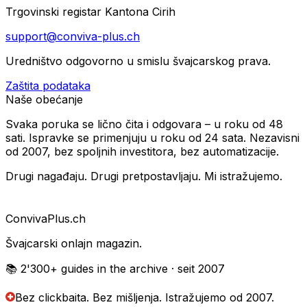
Trgovinski registar Kantona Cirih
support@conviva-plus.ch
Uredništvo odgovorno u smislu švajcarskog prava.
Zaštita podataka
Naše obećanje
Svaka poruka se lično čita i odgovara – u roku od 48
sati. Ispravke se primenjuju u roku od 24 sata. Nezavisni
od 2007, bez spoljnih investitora, bez automatizacije.
Drugi nagađaju. Drugi pretpostavljaju. Mi istražujemo.
Conviva
Plus
.ch
Švajcarski onlajn magazin.
📚 2'300+
guides in the archive
· seit 2007
Bez clickbaita. Bez mišljenja.
Istražujemo od 2007.