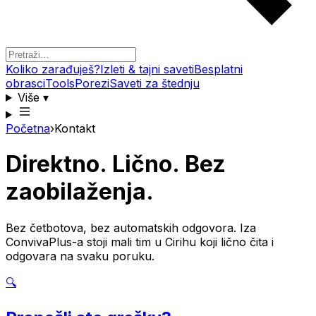
Koliko zarađuješ?
Izleti & tajni saveti
Besplatni
obrasci
Tools
Porezi
Saveti za štednju
Više
▾
Početna
›
Kontakt
Direktno. Lično. Bez
zaobilaženja.
Bez četbotova, bez automatskih odgovora. Iza
ConvivaPlus-a stoji mali tim u Cirihu koji lično čita i
odgovara na svaku poruku.
🔍