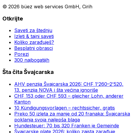
© 2026 büez web services GmbH, Cirih
Otkrijte
Saveti za štednju
Izleti & tajni saveti
Koliko zarađuješ?
Besplatni obrasci
Porezi
300 najbogatijih
Šta čita Švajcarska
AHV penzija Švajcarska 2026: CHF 1'260–2'520,
13. penzija NOVA i šta većina ignoriše
CHF 153 oder CHF 593 – gleicher Lohn, anderer
Kanton
10 Kündigungsvorlagen – rechtssicher, gratis
Preko 50 izleta za manje od 20 franaka: Švajcarska
poklanja svoja najlepša blaga
Hundesteuer: 70 bis 320 Franken je Gemeinde
Švajcarske plate 2026: koliko zaista zarađuje