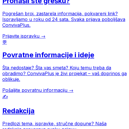
Pronašli ste grešku?
Pogrešan broj, zastarela informacija, pokvareni link?
Ispravljamo u roku od 24 sata. Svaka prijava poboljšava
ConvivaPlus.
Prijavite ispravku →
💬
Povratne informacije i ideje
Šta nedostaje? Šta vas smeta? Koju temu treba da
obradimo? ConvivaPlus je živi projekat – vaš doprinos ga
oblikuje.
Pošaljite povratnu informaciju →
✍️
Redakcija
Predlozi tema, ispravke, stručne dopune? Naša