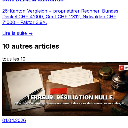
26-Kanton-Vergleich + proprietärer Rechner. Bundes-
Deckel CHF 4'000, Genf CHF 1'812, Nidwalden CHF
7'000 – Faktor 3.9×.
Lire la suite →
10
autres articles
tous les 10
01.04.2026