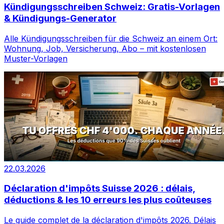
Kündigungsschreiben Schweiz: Gratis-Vorlagen
& Kündigungs-Generator
Alle Kündigungsschreiben für die Schweiz an einem Ort:
Wohnung, Job, Versicherung, Abo – mit kostenlosen
Muster-Vorlagen
22.03.2026
Déclaration d'impôts Suisse 2026 : délais,
déductions & les 10 erreurs les plus coûteuses
Le guide complet de la déclaration d'impôts 2026. Délais