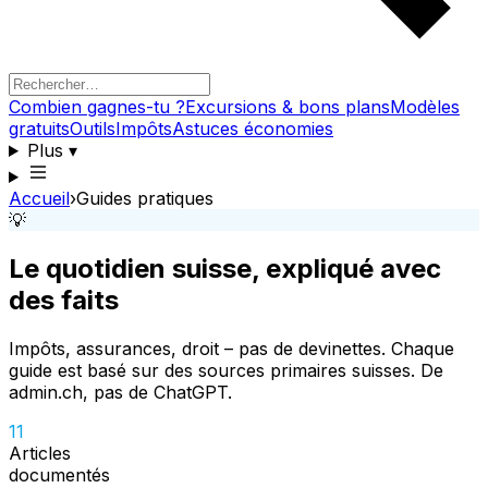
Combien gagnes-tu ?
Excursions & bons plans
Modèles
gratuits
Outils
Impôts
Astuces économies
Plus
▾
Accueil
›
Guides pratiques
💡
Le quotidien suisse, expliqué avec
des faits
Impôts, assurances, droit – pas de devinettes. Chaque
guide est basé sur des sources primaires suisses. De
admin.ch, pas de ChatGPT.
11
Articles
documentés