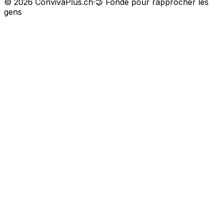
©
2026
ConvivaPlus.ch
·
🤝
Fondé pour rapprocher les
gens