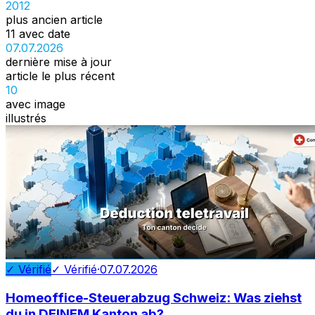
2012
plus ancien article
11 avec date
07.07.2026
dernière mise à jour
article le plus récent
10
avec image
illustrés
✓ Vérifié
✓ Vérifié
·
07.07.2026
Homeoffice-Steuerabzug Schweiz: Was ziehst
du in DEINEM Kanton ab?