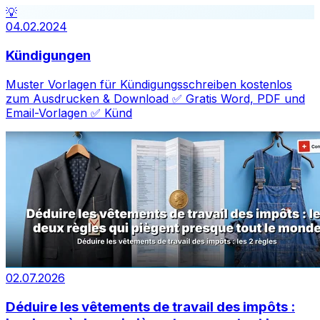
💡
04.02.2024
Kündigungen
Muster Vorlagen für Kündigungsschreiben kostenlos
zum Ausdrucken & Download ✅ Gratis Word, PDF und
Email-Vorlagen ✅ Künd
02.07.2026
Déduire les vêtements de travail des impôts :