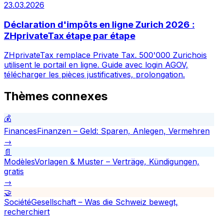
23.03.2026
Déclaration d'impôts en ligne Zurich 2026 :
ZHprivateTax étape par étape
ZHprivateTax remplace Private Tax. 500'000 Zurichois
utilisent le portail en ligne. Guide avec login AGOV,
télécharger les pièces justificatives, prolongation.
Thèmes connexes
💰
Finances
Finanzen – Geld: Sparen, Anlegen, Vermehren
→
📄
Modèles
Vorlagen & Muster – Verträge, Kündigungen,
gratis
→
🤝
Société
Gesellschaft – Was die Schweiz bewegt,
recherchiert