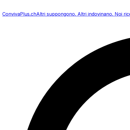
Conviva
Plus
.ch
Altri suppongono
.
Altri indovinano
.
Noi ri