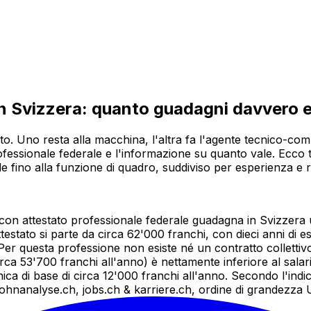
n Svizzera: quanto guadagni davvero e
ato. Uno resta alla macchina, l'altra fa l'agente tecnico-co
ofessionale federale e l'informazione su quanto vale. Ecco tu
ale fino alla funzione di quadro, suddiviso per esperienza e 
 attestato professionale federale guadagna in Svizzera un
ttestato si parte da circa 62'000 franchi, con dieci anni di
er questa professione non esiste né un contratto collettivo
irca 53'700 franchi all'anno) è nettamente inferiore al salar
ica di base di circa 12'000 franchi all'anno. Secondo l'indi
li lohnanalyse.ch, jobs.ch & karriere.ch, ordine di grandezza