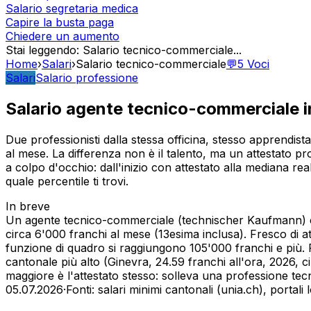
Salario segretaria medica
Capire la busta paga
Chiedere un aumento
Stai leggendo
:
Salario tecnico-commerciale
...
Home
›
Salari
›
Salario tecnico-commerciale
💬
5
Voci
Salari
Salario professione
Salario agente tecnico-commerciale i
Due professionisti dalla stessa officina, stesso apprendist
al mese. La differenza non è il talento, ma un attestato pr
a colpo d'occhio: dall'inizio con attestato alla mediana re
quale percentile ti trovi.
In breve
Un agente tecnico-commerciale (technischer Kaufmann) con
circa 6'000 franchi al mese (13esima inclusa). Fresco di a
funzione di quadro si raggiungono 105'000 franchi e più. P
cantonale più alto (Ginevra, 24.59 franchi all'ora, 2026, c
maggiore è l'attestato stesso: solleva una professione tecn
05.07.2026
·
Fonti: salari minimi cantonali (unia.ch), porta