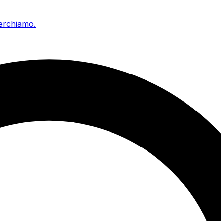
cerchiamo
.