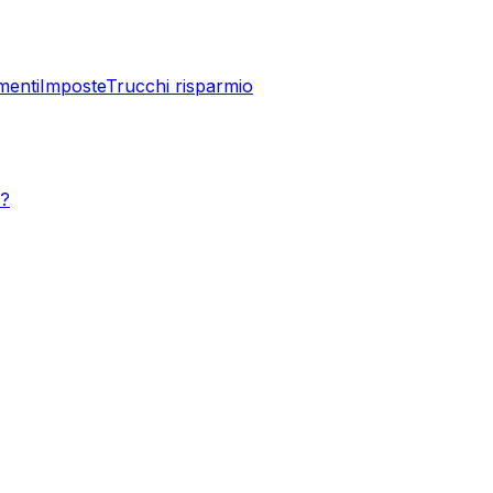
menti
Imposte
Trucchi risparmio
e?