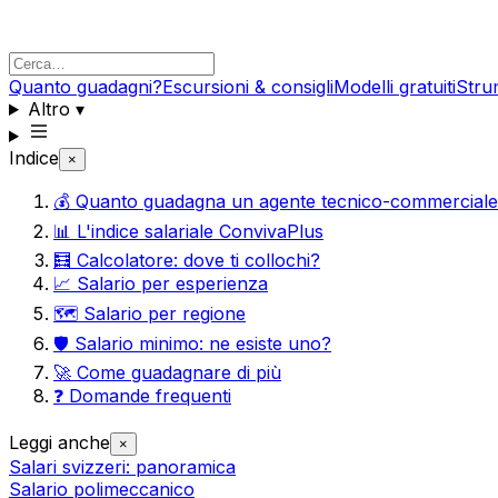
Quanto guadagni?
Escursioni & consigli
Modelli gratuiti
Stru
Altro
▾
Indice
×
💰 Quanto guadagna un agente tecnico-commercial
📊 L'indice salariale ConvivaPlus
🧮 Calcolatore: dove ti collochi?
📈 Salario per esperienza
🗺️ Salario per regione
🛡️ Salario minimo: ne esiste uno?
🚀 Come guadagnare di più
❓ Domande frequenti
Leggi anche
×
Salari svizzeri: panoramica
Salario polimeccanico