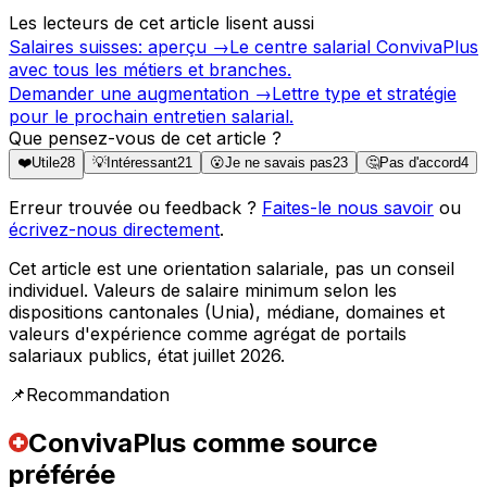
Les lecteurs de cet article lisent aussi
Salaires suisses: aperçu
→
Le centre salarial ConvivaPlus
avec tous les métiers et branches.
Demander une augmentation
→
Lettre type et stratégie
pour le prochain entretien salarial.
Que pensez-vous de cet article ?
❤️
Utile
28
💡
Intéressant
21
😮
Je ne savais pas
23
🤔
Pas d'accord
4
Erreur trouvée ou feedback ?
Faites-le nous savoir
ou
écrivez-nous directement
.
Cet article est une orientation salariale, pas un conseil
individuel. Valeurs de salaire minimum selon les
dispositions cantonales (Unia), médiane, domaines et
valeurs d'expérience comme agrégat de portails
salariaux publics, état juillet 2026.
📌
Recommandation
ConvivaPlus comme source
préférée