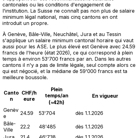
cantonales ou les conditions d'engagement de
l'institution. La Suisse ne connaît pas non plus de salaire
minimum légal national, mais cinq cantons en ont
introduit un propre.
À Genève, Bâle-Ville, Neuchâtel, Jura et au Tessin
s'applique un salaire minimum cantonal horaire qui vaut
aussi pour les ASE. Le plus élevé est Genève avec 24.59
francs de l'heure (état 2026), ce qui correspond à plein
temps à environ 53'700 francs par an. Dans les autres
cantons il n'y a pas de limite légale, seul compte alors ce
qui est négocié, et la médiane de 59'000 francs est ta
meilleure boussole.
Plein
Canto
CHF/h
temps/an
En vigueur
n
eure
(≈42h)
Genèv
24.59
53'704
dès 1.1.2026
e
Bâle-
22.2
48'485
dès 1.1.2026
Ville
Jura
21.4
46'738
dès 1.1.2026