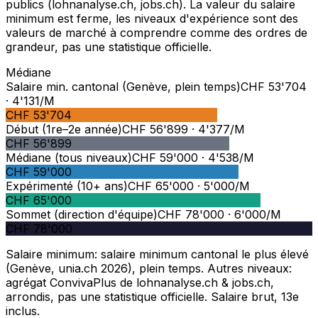
publics (lohnanalyse.ch, jobs.ch). La valeur du salaire
minimum est ferme, les niveaux d'expérience sont des
valeurs de marché à comprendre comme des ordres de
grandeur, pas une statistique officielle.
Médiane
Salaire min. cantonal (Genève, plein temps)
CHF
53'704
·
4'131
/M
CHF
53'704
Début (1re–2e année)
CHF
56'899
·
4'377
/M
CHF
56'899
Médiane (tous niveaux)
CHF
59'000
·
4'538
/M
CHF
59'000
Expérimenté (10+ ans)
CHF
65'000
·
5'000
/M
CHF
65'000
Sommet (direction d'équipe)
CHF
78'000
·
6'000
/M
CHF
78'000
Salaire minimum: salaire minimum cantonal le plus élevé
(Genève, unia.ch 2026), plein temps. Autres niveaux:
agrégat ConvivaPlus de lohnanalyse.ch & jobs.ch,
arrondis, pas une statistique officielle. Salaire brut, 13e
inclus.