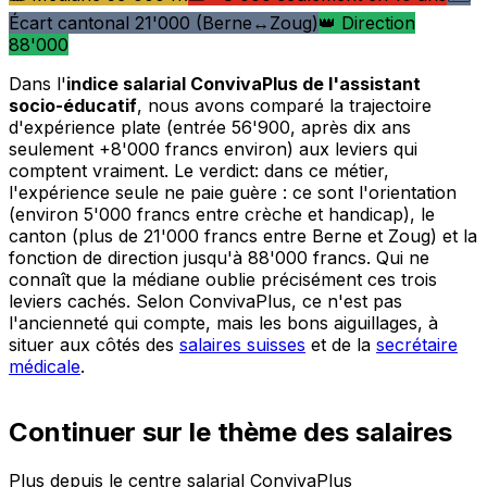
Écart cantonal 21'000 (Berne↔Zoug)
👑 Direction
88'000
Dans l'
indice salarial ConvivaPlus de l'assistant
socio-éducatif
, nous avons comparé la trajectoire
d'expérience plate (entrée 56'900, après dix ans
seulement +8'000 francs environ) aux leviers qui
comptent vraiment. Le verdict: dans ce métier,
l'expérience seule ne paie guère : ce sont l'orientation
(environ 5'000 francs entre crèche et handicap), le
canton (plus de 21'000 francs entre Berne et Zoug) et la
fonction de direction jusqu'à 88'000 francs. Qui ne
connaît que la médiane oublie précisément ces trois
leviers cachés. Selon ConvivaPlus, ce n'est pas
l'ancienneté qui compte, mais les bons aiguillages, à
situer aux côtés des
salaires suisses
et de la
secrétaire
médicale
.
Continuer sur le thème des salaires
Plus depuis le centre salarial ConvivaPlus