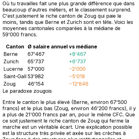
Où tu travailles fait une plus grande différence que dans
beaucoup d'autres métiers, et le classement surprend.
C'est justement le riche canton de Zoug qui paie le
moins, tandis que Berne et Zurich sont en tête. Voici les
moyennes cantonales comparées à la médiane de
59'000 francs.
Canton
Ø salaire annuel
vs médiane
Berne
67'467
+
8'467
Zurich
65'737
+
6'737
Lucerne
57'000
−
2'000
Saint-Gall
53'982
−
5'018
Zoug
46'154
−
12'846
Le paradoxe zougois
Entre le canton le plus élevé (Berne, environ 67'500
francs) et le plus bas (Zoug, environ 46'200 francs), il y
a plus de 21'000 francs par an, pour le même CFC. Que
ce soit justement le riche canton de Zoug qui ferme la
marche est un véritable écart. Une explication possible
est la structure très privée et axée sur les crèches à