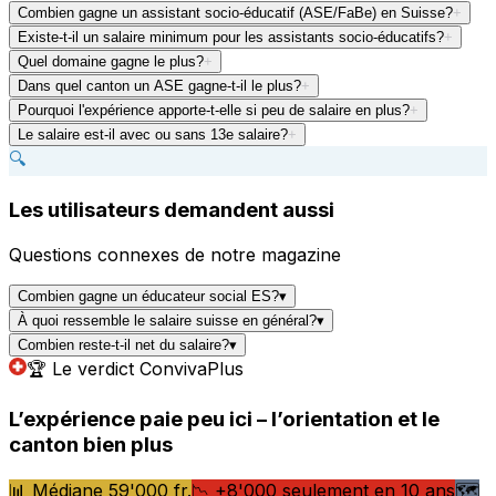
Combien gagne un assistant socio-éducatif (ASE/FaBe) en Suisse?
+
Existe-t-il un salaire minimum pour les assistants socio-éducatifs?
+
Quel domaine gagne le plus?
+
Dans quel canton un ASE gagne-t-il le plus?
+
Pourquoi l'expérience apporte-t-elle si peu de salaire en plus?
+
Le salaire est-il avec ou sans 13e salaire?
+
🔍
Les utilisateurs demandent aussi
Questions connexes de notre magazine
Combien gagne un éducateur social ES?
▾
À quoi ressemble le salaire suisse en général?
▾
Combien reste-t-il net du salaire?
▾
🏆 Le verdict ConvivaPlus
L’expérience paie peu ici – l’orientation et le
canton bien plus
📊 Médiane 59'000 fr.
📉 +8'000 seulement en 10 ans
🗺️