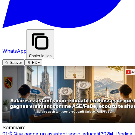
WhatsApp
Copier le lien
☆ Sauver
📄 PDF
Sommaire
01
💰 Que gagne un assistant socio-éducatif?
02
📊 L'indice