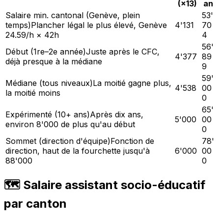
(×13)
an
Salaire min. cantonal (Genève, plein
53'
temps)
Plancher légal le plus élevé, Genève
4'131
70
24.59/h × 42h
4
56'
Début (1re–2e année)
Juste après le CFC,
4'377
89
déjà presque à la médiane
9
59'
Médiane (tous niveaux)
La moitié gagne plus,
4'538
00
la moitié moins
0
65'
Expérimenté (10+ ans)
Après dix ans,
5'000
00
environ 8'000 de plus qu'au début
0
Sommet (direction d'équipe)
Fonction de
78'
direction, haut de la fourchette jusqu'à
6'000
00
88'000
0
🗺️ Salaire assistant socio-éducatif
par canton