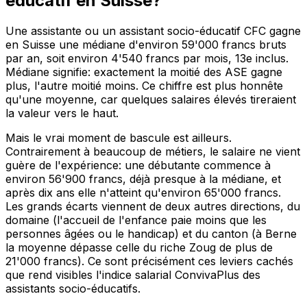
éducatif en Suisse?
Une assistante ou un assistant socio-éducatif CFC gagne
en Suisse une médiane d'environ 59'000 francs bruts
par an, soit environ 4'540 francs par mois, 13e inclus.
Médiane signifie: exactement la moitié des ASE gagne
plus, l'autre moitié moins. Ce chiffre est plus honnête
qu'une moyenne, car quelques salaires élevés tireraient
la valeur vers le haut.
Mais le vrai moment de bascule est ailleurs.
Contrairement à beaucoup de métiers, le salaire ne vient
guère de l'expérience: une débutante commence à
environ 56'900 francs, déjà presque à la médiane, et
après dix ans elle n'atteint qu'environ 65'000 francs.
Les grands écarts viennent de deux autres directions, du
domaine (l'accueil de l'enfance paie moins que les
personnes âgées ou le handicap) et du canton (à Berne
la moyenne dépasse celle du riche Zoug de plus de
21'000 francs). Ce sont précisément ces leviers cachés
que rend visibles l'indice salarial ConvivaPlus des
assistants socio-éducatifs.