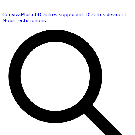
Conviva
Plus
.ch
D'autres supposent
.
D'autres devinent
.
Nous recherchons
.