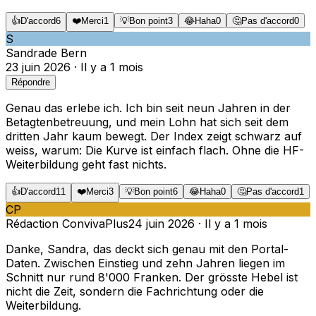
👍
D'accord
6
❤️
Merci
1
💡
Bon point
3
😂
Haha
0
🤔
Pas d'accord
0
S
Sandra
de
Bern
23 juin 2026
·
Il y a 1 mois
Répondre
Genau das erlebe ich. Ich bin seit neun Jahren in der
Betagtenbetreuung, und mein Lohn hat sich seit dem
dritten Jahr kaum bewegt. Der Index zeigt schwarz auf
weiss, warum: Die Kurve ist einfach flach. Ohne die HF-
Weiterbildung geht fast nichts.
👍
D'accord
11
❤️
Merci
3
💡
Bon point
6
😂
Haha
0
🤔
Pas d'accord
1
CP
Rédaction ConvivaPlus
24 juin 2026
·
Il y a 1 mois
Danke, Sandra, das deckt sich genau mit den Portal-
Daten. Zwischen Einstieg und zehn Jahren liegen im
Schnitt nur rund 8'000 Franken. Der grösste Hebel ist
nicht die Zeit, sondern die Fachrichtung oder die
Weiterbildung.