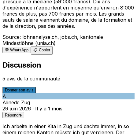
presque à la médiane (59'000 francs). Dix ans
d'expérience n'apportent en moyenne qu'environ 8'000
francs de plus, pas 700 francs par mois. Les grands
sauts de salaire viennent du domaine, de la formation et
de la direction, pas des années.
Source
:
lohnanalyse.ch, jobs.ch, kantonale
Mindestlöhne (unia.ch)
💬 WhatsApp
📋 Copier
Discussion
5 avis de la communauté
Donner son avis
A
Aline
de
Zug
29 juin 2026
·
Il y a 1 mois
Répondre
Ich arbeite in einer Kita in Zug und dachte immer, in so
einem reichen Kanton müsste ich gut verdienen. Der