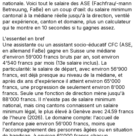
nationale. Voici tout le salaire des ASE (Fachfrau/-mann
Betreuung, FaBe) en un coup d'œil: du salaire minimum
cantonal à la médiane réelle jusqu'à la direction, ventilé
par expérience, canton et domaine, plus un calculateur
qui te montre en 10 secondes si tu gagnes assez.
L'essentiel en bref
Une assistante ou un assistant socio-éducatif CFC (ASE,
en allemand FaBe) gagne en Suisse une médiane
d'environ 59'000 francs bruts par an, soit environ
4'540 francs par mois (13e salaire inclus). La
particularité: le salaire de départ, avec environ 56'900
francs, est déjà presque au niveau de la médiane, et
après dix ans d'expérience il atteint environ 65'000
francs, une progression de seulement environ 8'000
francs. Seule une fonction de direction mène jusqu'à
88'000 francs. Il n'existe pas de salaire minimum
national, mais cinq cantons connaissent un salaire
minimum légal, le plus élevé à Genève avec 24.59 francs
de l'heure (2026). Le domaine compte: l'accueil de
l'enfance paie environ 56'000 francs, moins que
l'accompagnement des personnes âgées ou en situation
de handicap, à environ 61'000 francs chacun.