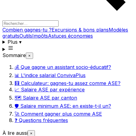
Combien gagnes-tu ?
Excursions & bons plans
Modèles
gratuits
Outils
Impôts
Astuces économies
Plus
▾
Sommaire
×
💰 Que gagne un assistant socio-éducatif?
📊 L'indice salarial ConvivaPlus
🧮 Calculateur: gagnes-tu assez comme ASE?
📈 Salaire ASE par expérience
🗺️ Salaire ASE par canton
🛡️ Salaire minimum ASE: en existe-t-il un?
🚀 Comment gagner plus comme ASE
❓ Questions fréquentes
À lire aussi
×