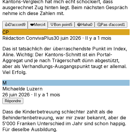
Kantons-Vergleich hat mich echt schockiert, dass
ausgerechnet Zug hinten liegt. Beim nächsten Gespräch
nehme ich diese Zahlen mit.
👍
D'accord
9
❤️
Merci
4
💡
Bon point
5
😂
Haha
0
🤔
Pas d'accord
1
CP
Rédaction ConvivaPlus
30 juin 2026
·
Il y a 1 mois
Das ist tatsächlich der überraschendste Punkt im Index,
Aline. Wichtig: Der Kantons-Schnitt ist ein Portal-
Aggregat und je nach Trägerschaft dünn abgestützt,
aber als Verhandlungs-Ausgangspunkt taugt er allemal.
Viel Erfolg.
M
Michael
de
Luzern
26 juin 2026
·
Il y a 1 mois
Répondre
Dass die Kinderbetreuung schlechter zahlt als die
Behindertenbetreuung, war mir zwar bekannt, aber die
5'000 Franken Unterschied im Jahr sind schon happig.
Für dieselbe Ausbildung.