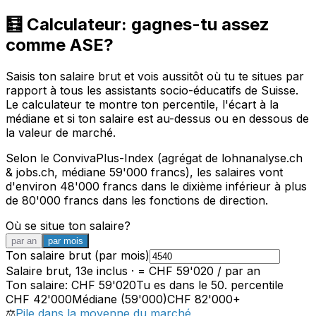
🧮 Calculateur: gagnes-tu assez
comme ASE?
Saisis ton salaire brut et vois aussitôt où tu te situes par
rapport à tous les assistants socio-éducatifs de Suisse.
Le calculateur te montre ton percentile, l'écart à la
médiane et si ton salaire est au-dessus ou en dessous de
la valeur de marché.
Selon le ConvivaPlus-Index (agrégat de lohnanalyse.ch
& jobs.ch, médiane 59'000 francs), les salaires vont
d'environ 48'000 francs dans le dixième inférieur à plus
de 80'000 francs dans les fonctions de direction.
Où se situe ton salaire?
par an
par mois
Ton salaire brut
(
par mois
)
Salaire brut, 13e inclus
· = CHF
59'020
/
par an
Ton salaire
:
CHF
59'020
Tu es dans le
50
.
percentile
CHF
42'000
Médiane (59'000)
CHF
82'000
+
⚖️
Pile dans la moyenne du marché