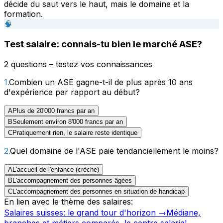
décide du saut vers le haut, mais le domaine et la
formation.
🧠
Test salaire: connais-tu bien le marché ASE?
2 questions – testez vos connaissances
1
.
Combien un ASE gagne-t-il de plus après 10 ans
d'expérience par rapport au début?
A
Plus de 20'000 francs par an
B
Seulement environ 8'000 francs par an
C
Pratiquement rien, le salaire reste identique
2
.
Quel domaine de l'ASE paie tendanciellement le moins?
A
L'accueil de l'enfance (crèche)
B
L'accompagnement des personnes âgées
C
L'accompagnement des personnes en situation de handicap
En lien avec le thème des salaires:
Salaires suisses: le grand tour d'horizon
→
Médiane,
branches et métiers comparés, le centre salarial