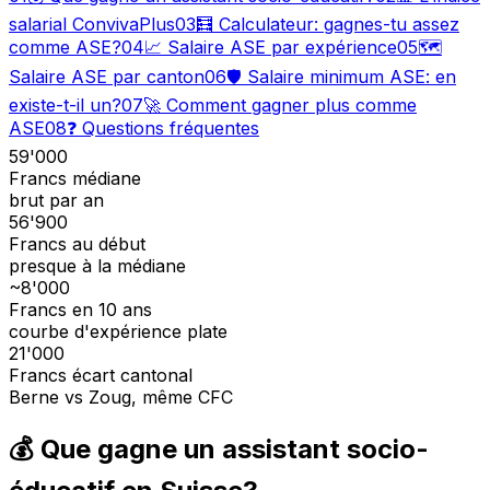
salarial ConvivaPlus
03
🧮 Calculateur: gagnes-tu assez
comme ASE?
04
📈 Salaire ASE par expérience
05
🗺️
Salaire ASE par canton
06
🛡️ Salaire minimum ASE: en
existe-t-il un?
07
🚀 Comment gagner plus comme
ASE
08
❓ Questions fréquentes
59'000
Francs médiane
brut par an
56'900
Francs au début
presque à la médiane
~8'000
Francs en 10 ans
courbe d'expérience plate
21'000
Francs écart cantonal
Berne vs Zoug, même CFC
💰 Que gagne un assistant socio-