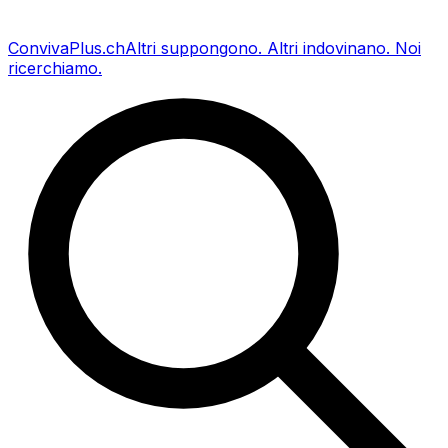
Conviva
Plus
.ch
Altri suppongono
.
Altri indovinano
.
Noi
ricerchiamo
.