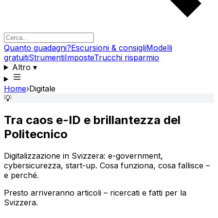
Quanto guadagni?
Escursioni & consigli
Modelli
gratuiti
Strumenti
Imposte
Trucchi risparmio
Altro
▾
Home
›
Digitale
💡
Tra caos e-ID e brillantezza del
Politecnico
Digitalizzazione in Svizzera: e-government,
cybersicurezza, start-up. Cosa funziona, cosa fallisce –
e perché.
Presto arriveranno articoli – ricercati e fatti per la
Svizzera.