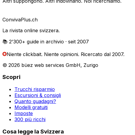
Altri suppongono. Altri indovinano. Noi ricerchiamo.
Conviva
Plus
.ch
La rivista online svizzera.
📚 2'300+
guide in archivio
· seit 2007
Niente clickbait. Niente opinioni.
Ricercato dal 2007.
© 2026 büez web services GmbH, Zurigo
Scopri
Trucchi risparmio
Escursioni & consigli
Quanto guadagni?
Modelli gratuiti
Imposte
300 più ricchi
Cosa legge la Svizzera