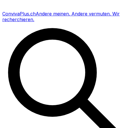
Conviva
Plus
.ch
Andere meinen
.
Andere vermuten
.
Wir
recherchieren
.