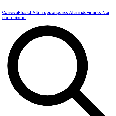
Conviva
Plus
.ch
Altri suppongono
.
Altri indovinano
.
Noi
ricerchiamo
.