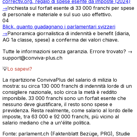
correctiv.org, regalo di spese esente da imposte (2024)
→
Inchiesta sul forfait esente di 33 000 franchi per spese
di personale e materiale e sul suo uso effettivo.
04
Blick, quanto guadagnano i parlamentari svizzeri
→
Panoramica giornalistica di indennità e benefit (diaria,
AG 1a classe, spese) a conferma dei valori chiave.
Tutte le informazioni senza garanzia. Errore trovato? →
support@conviva-plus.ch
💡
Lo sapevi?
La ripartizione ConvivaPlus del salario di milizia lo
mostra: su circa 130 000 franchi di indennità lorde di un
consigliere nazionale, solo circa la metà è reddito
imponibile. 33 000 franchi sono un forfait esente che
nessuno deve giustificare, il resto sono spese e
previdenza. Resta realmente, come salario al lordo delle
imposte, tra 63 000 e 92 000 franchi, più vicino al
salario mediano che a un'élite politica.
Fonte
:
parlament.ch (Faktenblatt Bezüge, PRG), Studie