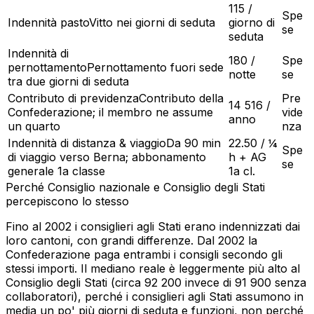
115 /
Spe
Indennità pasto
Vitto nei giorni di seduta
giorno di
se
seduta
Indennità di
180 /
Spe
pernottamento
Pernottamento fuori sede
notte
se
tra due giorni di seduta
Contributo di previdenza
Contributo della
Pre
14 516 /
Confederazione; il membro ne assume
vide
anno
un quarto
nza
Indennità di distanza & viaggio
Da 90 min
22.50 / ¼
Spe
di viaggio verso Berna; abbonamento
h + AG
se
generale 1a classe
1a cl.
Perché Consiglio nazionale e Consiglio degli Stati
percepiscono lo stesso
Fino al 2002 i consiglieri agli Stati erano indennizzati dai
loro cantoni, con grandi differenze. Dal 2002 la
Confederazione paga entrambi i consigli secondo gli
stessi importi. Il mediano reale è leggermente più alto al
Consiglio degli Stati (circa 92 200 invece di 91 900 senza
collaboratori), perché i consiglieri agli Stati assumono in
media un po' più giorni di seduta e funzioni, non perché