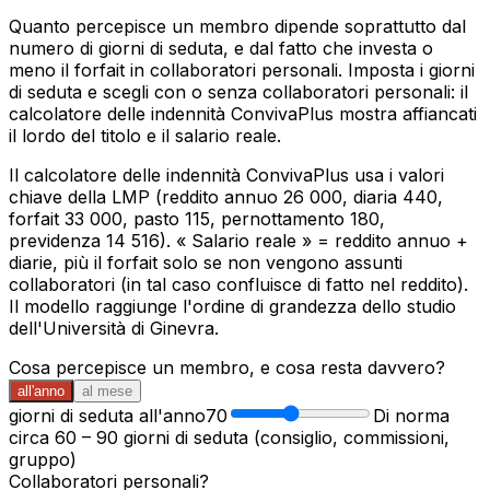
Quanto percepisce un membro dipende soprattutto dal
numero di giorni di seduta, e dal fatto che investa o
meno il forfait in collaboratori personali. Imposta i giorni
di seduta e scegli con o senza collaboratori personali: il
calcolatore delle indennità ConvivaPlus mostra affiancati
il lordo del titolo e il salario reale.
Il calcolatore delle indennità ConvivaPlus usa i valori
chiave della LMP (reddito annuo 26 000, diaria 440,
forfait 33 000, pasto 115, pernottamento 180,
previdenza 14 516). « Salario reale » = reddito annuo +
diarie, più il forfait solo se non vengono assunti
collaboratori (in tal caso confluisce di fatto nel reddito).
Il modello raggiunge l'ordine di grandezza dello studio
dell'Università di Ginevra.
Cosa percepisce un membro, e cosa resta davvero?
all'anno
al mese
giorni di seduta all'anno
70
Di norma
circa 60 – 90 giorni di seduta (consiglio, commissioni,
gruppo)
Collaboratori personali?