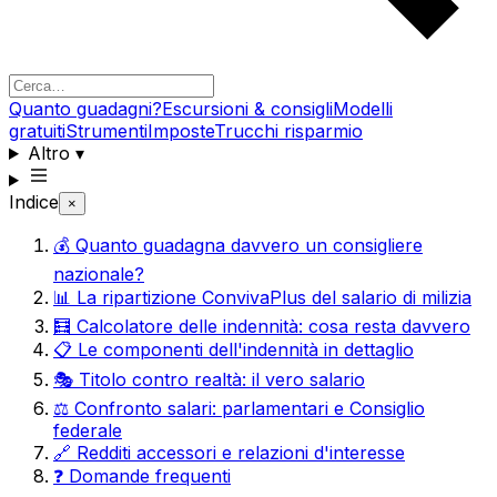
Quanto guadagni?
Escursioni & consigli
Modelli
gratuiti
Strumenti
Imposte
Trucchi risparmio
Altro
▾
Indice
×
💰 Quanto guadagna davvero un consigliere
nazionale?
📊 La ripartizione ConvivaPlus del salario di milizia
🧮 Calcolatore delle indennità: cosa resta davvero
📋 Le componenti dell'indennità in dettaglio
🎭 Titolo contro realtà: il vero salario
⚖️ Confronto salari: parlamentari e Consiglio
federale
🔗 Redditi accessori e relazioni d'interesse
❓ Domande frequenti