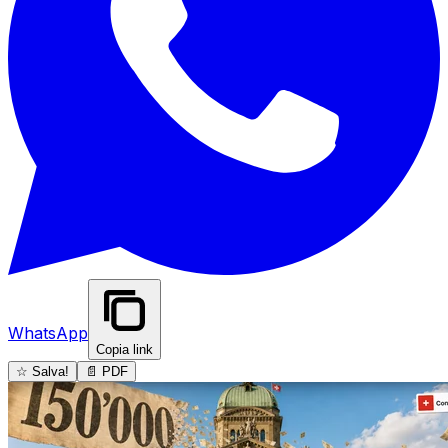
WhatsApp
Copia link
☆ Salva!
📄 PDF