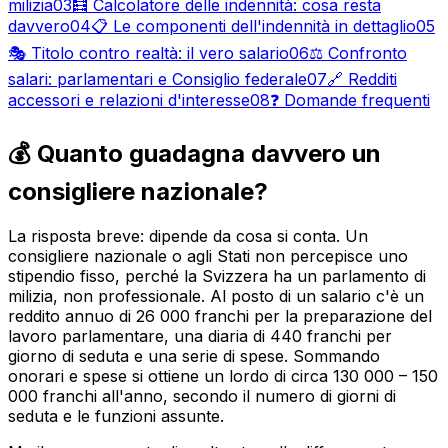
milizia
03
🧮 Calcolatore delle indennità: cosa resta
davvero
04
📋 Le componenti dell'indennità in dettaglio
05
🎭 Titolo contro realtà: il vero salario
06
⚖️ Confronto
salari: parlamentari e Consiglio federale
07
🔗 Redditi
accessori e relazioni d'interesse
08
❓ Domande frequenti
💰 Quanto guadagna davvero un
consigliere nazionale?
La risposta breve: dipende da cosa si conta. Un
consigliere nazionale o agli Stati non percepisce uno
stipendio fisso, perché la Svizzera ha un parlamento di
milizia, non professionale. Al posto di un salario c'è un
reddito annuo di 26 000 franchi per la preparazione del
lavoro parlamentare, una diaria di 440 franchi per
giorno di seduta e una serie di spese. Sommando
onorari e spese si ottiene un lordo di circa 130 000 – 150
000 franchi all'anno, secondo il numero di giorni di
seduta e le funzioni assunte.