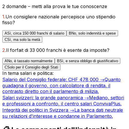
2 domande – metti alla prova le tue conoscenze
1
.
Un consigliere nazionale percepisce uno stipendio
fisso?
A
Sì, circa 150 000 franchi di salario
B
No, solo indennità e spese
C
Sì, ma solo la metà
2
.
Il forfait di 33 000 franchi è esente da imposte?
A
No, è tassato normalmente
B
Sì, e senza obbligo di giustificativo
C
Solo per il Consiglio degli Stati
In tema salari e politica:
Salario del Consiglio federale: CHF 478 000
→
Quanto
guadagna il governo, con calcolatore di rendita, il
contrasto diretto con il parlamento di milizia.
Salari svizzeri: la grande panoramica
→
Mediano, settori
e professioni a confronto, il centro salari ConvivaPlus.
Integrità dei politici in Svizzera
→
La banca dati neutrale
su relazioni d'interesse e condanne in Parlamento.