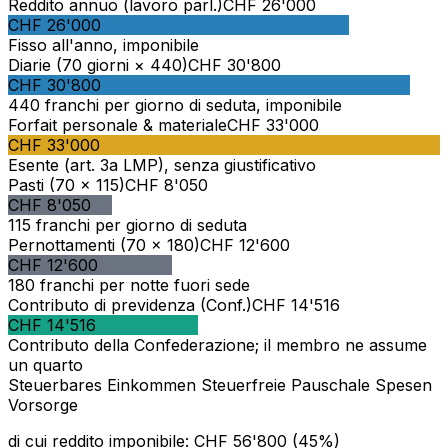
Reddito annuo (lavoro parl.)
CHF
26'000
CHF
26'000
Fisso all'anno, imponibile
Diarie (70 giorni × 440)
CHF
30'800
CHF
30'800
440 franchi per giorno di seduta, imponibile
Forfait personale & materiale
CHF
33'000
CHF
33'000
Esente (art. 3a LMP), senza giustificativo
Pasti (70 × 115)
CHF
8'050
CHF
8'050
115 franchi per giorno di seduta
Pernottamenti (70 × 180)
CHF
12'600
CHF
12'600
180 franchi per notte fuori sede
Contributo di previdenza (Conf.)
CHF
14'516
CHF
14'516
Contributo della Confederazione; il membro ne assume
un quarto
Steuerbares Einkommen
Steuerfreie Pauschale
Spesen
Vorsorge
di cui reddito imponibile
:
CHF
56'800
(
45
%)