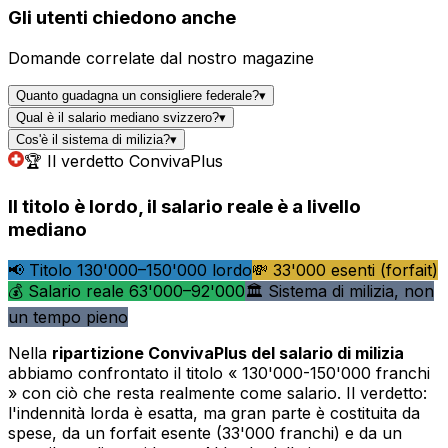
Gli utenti chiedono anche
Domande correlate dal nostro magazine
Quanto guadagna un consigliere federale?
▾
Qual è il salario mediano svizzero?
▾
Cos'è il sistema di milizia?
▾
🏆 Il verdetto ConvivaPlus
Il titolo è lordo, il salario reale è a livello
mediano
📢 Titolo 130'000–150'000 lordo
💸 33'000 esenti (forfait)
💰 Salario reale 63'000–92'000
🏛️ Sistema di milizia, non
un tempo pieno
Nella
ripartizione ConvivaPlus del salario di milizia
abbiamo confrontato il titolo « 130'000-150'000 franchi
» con ciò che resta realmente come salario. Il verdetto:
l'indennità lorda è esatta, ma gran parte è costituita da
spese, da un forfait esente (33'000 franchi) e da un