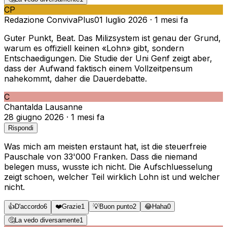
CP
Redazione ConvivaPlus
01 luglio 2026
·
1 mesi fa
Guter Punkt, Beat. Das Milizsystem ist genau der Grund,
warum es offiziell keinen «Lohn» gibt, sondern
Entschaedigungen. Die Studie der Uni Genf zeigt aber,
dass der Aufwand faktisch einem Vollzeitpensum
nahekommt, daher die Dauerdebatte.
C
Chantal
da
Lausanne
28 giugno 2026
·
1 mesi fa
Rispondi
Was mich am meisten erstaunt hat, ist die steuerfreie
Pauschale von 33'000 Franken. Dass die niemand
belegen muss, wusste ich nicht. Die Aufschluesselung
zeigt schoen, welcher Teil wirklich Lohn ist und welcher
nicht.
👍
D'accordo
6
❤️
Grazie
1
💡
Buon punto
2
😂
Haha
0
🤔
La vedo diversamente
1