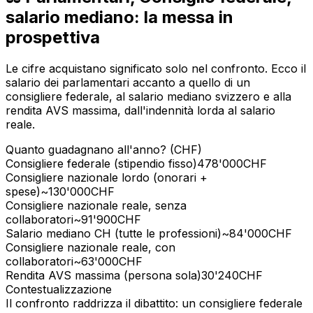
salario mediano: la messa in
prospettiva
Le cifre acquistano significato solo nel confronto. Ecco il
salario dei parlamentari accanto a quello di un
consigliere federale, al salario mediano svizzero e alla
rendita AVS massima, dall'indennità lorda al salario
reale.
Quanto guadagnano all'anno? (CHF)
Consigliere federale (stipendio fisso)
478'000
CHF
Consigliere nazionale lordo (onorari +
spese)
~130'000
CHF
Consigliere nazionale reale, senza
collaboratori
~91'900
CHF
Salario mediano CH (tutte le professioni)
~84'000
CHF
Consigliere nazionale reale, con
collaboratori
~63'000
CHF
Rendita AVS massima (persona sola)
30'240
CHF
Contestualizzazione
Il confronto raddrizza il dibattito: un consigliere federale