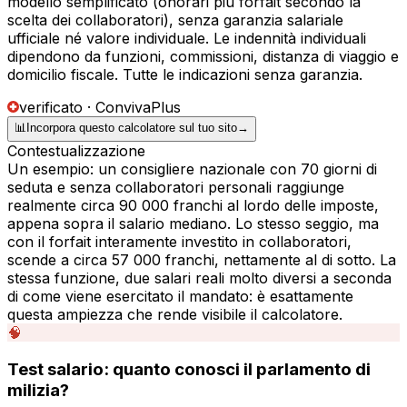
modello semplificato (onorari più forfait secondo la
scelta dei collaboratori), senza garanzia salariale
ufficiale né valore individuale. Le indennità individuali
dipendono da funzioni, commissioni, distanza di viaggio e
domicilio fiscale. Tutte le indicazioni senza garanzia.
verificato · ConvivaPlus
📊
Incorpora questo calcolatore sul tuo sito
→
Contestualizzazione
Un esempio: un consigliere nazionale con 70 giorni di
seduta e senza collaboratori personali raggiunge
realmente circa 90 000 franchi al lordo delle imposte,
appena sopra il salario mediano. Lo stesso seggio, ma
con il forfait interamente investito in collaboratori,
scende a circa 57 000 franchi, nettamente al di sotto. La
stessa funzione, due salari reali molto diversi a seconda
di come viene esercitato il mandato: è esattamente
questa ampiezza che rende visibile il calcolatore.
🧠
Test salario: quanto conosci il parlamento di
milizia?