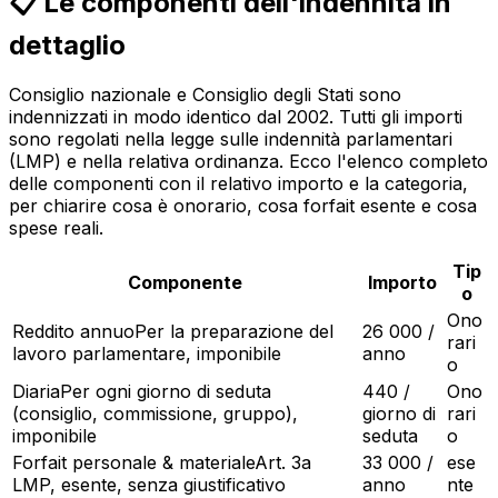
📋 Le componenti dell'indennità in
dettaglio
Consiglio nazionale e Consiglio degli Stati sono
indennizzati in modo identico dal 2002. Tutti gli importi
sono regolati nella legge sulle indennità parlamentari
(LMP) e nella relativa ordinanza. Ecco l'elenco completo
delle componenti con il relativo importo e la categoria,
per chiarire cosa è onorario, cosa forfait esente e cosa
spese reali.
Tip
Componente
Importo
o
Ono
Reddito annuo
Per la preparazione del
26 000 /
rari
lavoro parlamentare, imponibile
anno
o
Diaria
Per ogni giorno di seduta
440 /
Ono
(consiglio, commissione, gruppo),
giorno di
rari
imponibile
seduta
o
Forfait personale & materiale
Art. 3a
33 000 /
ese
LMP, esente, senza giustificativo
anno
nte