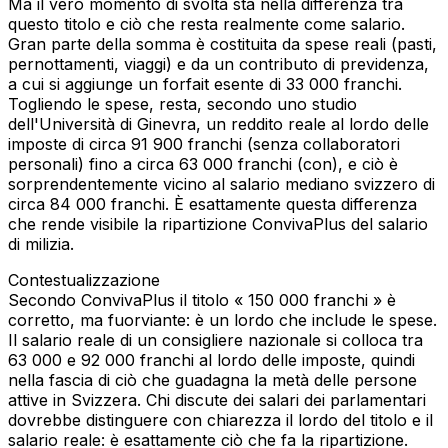
Ma il vero momento di svolta sta nella differenza tra
questo titolo e ciò che resta realmente come salario.
Gran parte della somma è costituita da spese reali (pasti,
pernottamenti, viaggi) e da un contributo di previdenza,
a cui si aggiunge un forfait esente di 33 000 franchi.
Togliendo le spese, resta, secondo uno studio
dell'Università di Ginevra, un reddito reale al lordo delle
imposte di circa 91 900 franchi (senza collaboratori
personali) fino a circa 63 000 franchi (con), e ciò è
sorprendentemente vicino al salario mediano svizzero di
circa 84 000 franchi. È esattamente questa differenza
che rende visibile la ripartizione ConvivaPlus del salario
di milizia.
Contestualizzazione
Secondo ConvivaPlus il titolo « 150 000 franchi » è
corretto, ma fuorviante: è un lordo che include le spese.
Il salario reale di un consigliere nazionale si colloca tra
63 000 e 92 000 franchi al lordo delle imposte, quindi
nella fascia di ciò che guadagna la metà delle persone
attive in Svizzera. Chi discute dei salari dei parlamentari
dovrebbe distinguere con chiarezza il lordo del titolo e il
salario reale: è esattamente ciò che fa la ripartizione.