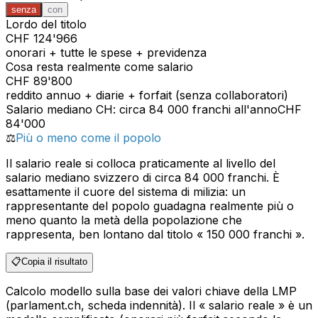
senza
con
Lordo del titolo
CHF
124'966
onorari + tutte le spese + previdenza
Cosa resta realmente come salario
CHF
89'800
reddito annuo + diarie + forfait (senza collaboratori)
Salario mediano CH: circa 84 000 franchi all'anno
CHF
84'000
⚖️
Più o meno come il popolo
Il salario reale si colloca praticamente al livello del
salario mediano svizzero di circa 84 000 franchi. È
esattamente il cuore del sistema di milizia: un
rappresentante del popolo guadagna realmente più o
meno quanto la metà della popolazione che
rappresenta, ben lontano dal titolo « 150 000 franchi ».
📋
Copia il risultato
Calcolo modello sulla base dei valori chiave della LMP
(parlament.ch, scheda indennità). Il « salario reale » è un