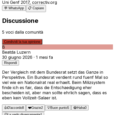
Uni Genf 2017, correctiv.org
💬 WhatsApp
📋 Copiare
Discussione
5 voci dalla comunità
Condividi la tua opinione
B
Beat
da
Luzern
30 giugno 2026
·
1 mesi fa
Rispondi
Der Vergleich mit dem Bundesrat setzt das Ganze in
Perspektive. Ein Bundesrat verdient rund fuenf Mal so
viel wie ein Nationalrat real erhaelt. Beim Milizsystem
finde ich es fair, dass die Entschaedigung eher
bescheiden ist, aber man sollte ehrlich sagen, dass es
eben kein Vollzeit-Salaer ist.
👍
D'accordo
8
❤️
Grazie
2
💡
Buon punto
5
😂
Haha
0
🤔
La vedo diversamente
1