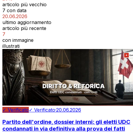
articolo più vecchio
7 con data
20.06.2026
ultimo aggiornamento
articolo più recente
7
con immagine
illustrati
✓ Verificato
✓ Verificato
·
20.06.2026
Partito dell'ordine, dossier interni: gli eletti UDC
condannati in via definitiva alla prova dei fatti