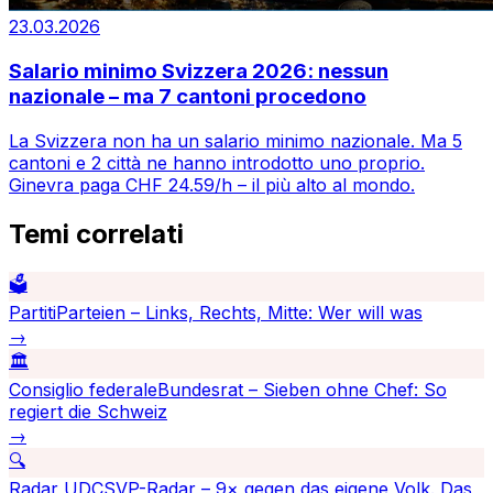
23.03.2026
Salario minimo Svizzera 2026: nessun
nazionale – ma 7 cantoni procedono
La Svizzera non ha un salario minimo nazionale. Ma 5
cantoni e 2 città ne hanno introdotto uno proprio.
Ginevra paga CHF 24.59/h – il più alto al mondo.
Temi correlati
🗳️
Partiti
Parteien – Links, Rechts, Mitte: Wer will was
→
🏛️
Consiglio federale
Bundesrat – Sieben ohne Chef: So
regiert die Schweiz
→
🔍
Radar UDC
SVP-Radar – 9× gegen das eigene Volk. Das