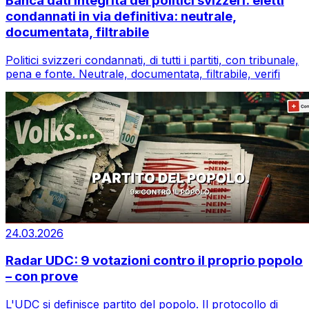
Banca dati integrità dei politici svizzeri: eletti
condannati in via definitiva: neutrale,
documentata, filtrabile
Politici svizzeri condannati, di tutti i partiti, con tribunale,
pena e fonte. Neutrale, documentata, filtrabile, verifi
24.03.2026
Radar UDC: 9 votazioni contro il proprio popolo
– con prove
L'UDC si definisce partito del popolo. Il protocollo di