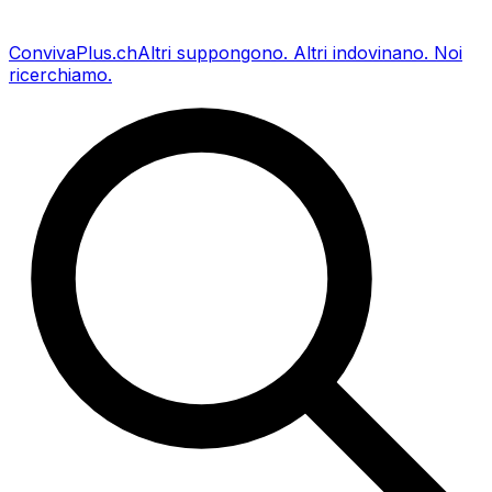
Conviva
Plus
.ch
Altri suppongono
.
Altri indovinano
.
Noi
ricerchiamo
.