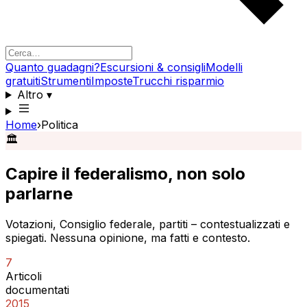
Quanto guadagni?
Escursioni & consigli
Modelli
gratuiti
Strumenti
Imposte
Trucchi risparmio
Altro
▾
Home
›
Politica
🏛️
Capire il federalismo, non solo
parlarne
Votazioni, Consiglio federale, partiti – contestualizzati e
spiegati. Nessuna opinione, ma fatti e contesto.
7
Articoli
documentati
2015