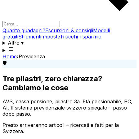
Quanto guadagni?
Escursioni & consigli
Modelli
gratuiti
Strumenti
Imposte
Trucchi risparmio
Altro
▾
Home
›
Previdenza
🛡️
Tre pilastri, zero chiarezza?
Cambiamo le cose
AVS, cassa pensione, pilastro 3a. Età pensionabile, PC,
AI. Il sistema previdenziale svizzero spiegato – passo
dopo passo.
Presto arriveranno articoli – ricercati e fatti per la
Svizzera.