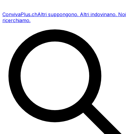
Conviva
Plus
.ch
Altri suppongono
.
Altri indovinano
.
Noi
ricerchiamo
.