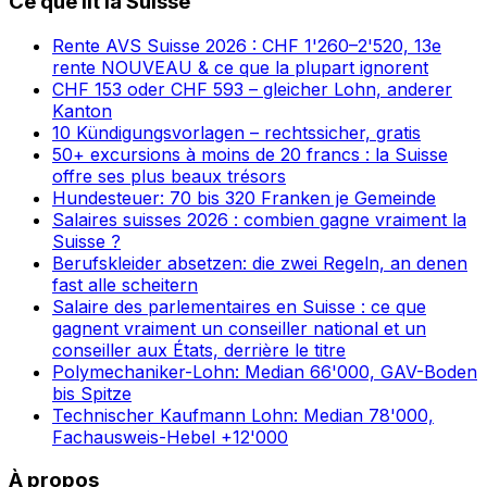
Ce que lit la Suisse
Rente AVS Suisse 2026 : CHF 1'260–2'520, 13e
rente NOUVEAU & ce que la plupart ignorent
CHF 153 oder CHF 593 – gleicher Lohn, anderer
Kanton
10 Kündigungsvorlagen – rechtssicher, gratis
50+ excursions à moins de 20 francs : la Suisse
offre ses plus beaux trésors
Hundesteuer: 70 bis 320 Franken je Gemeinde
Salaires suisses 2026 : combien gagne vraiment la
Suisse ?
Berufskleider absetzen: die zwei Regeln, an denen
fast alle scheitern
Salaire des parlementaires en Suisse : ce que
gagnent vraiment un conseiller national et un
conseiller aux États, derrière le titre
Polymechaniker-Lohn: Median 66'000, GAV-Boden
bis Spitze
Technischer Kaufmann Lohn: Median 78'000,
Fachausweis-Hebel +12'000
À propos