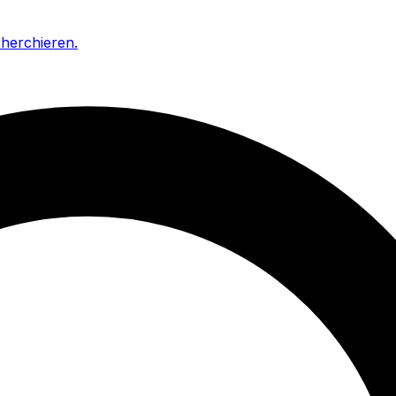
cherchieren
.