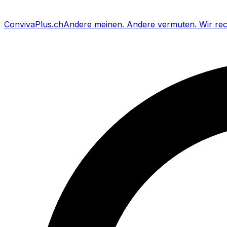
Conviva
Plus
.ch
Andere meinen
.
Andere vermuten
.
Wir re