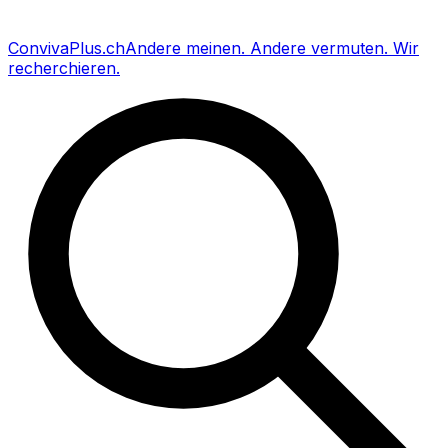
Conviva
Plus
.ch
Andere meinen
.
Andere vermuten
.
Wir
recherchieren
.