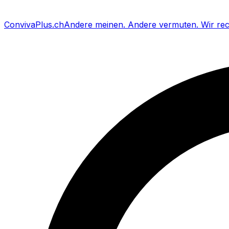
Conviva
Plus
.ch
Andere meinen
.
Andere vermuten
.
Wir re