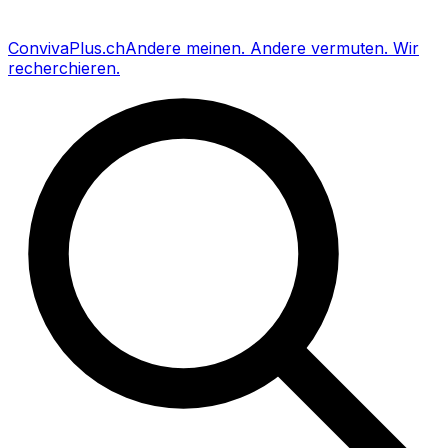
Conviva
Plus
.ch
Andere meinen
.
Andere vermuten
.
Wir
recherchieren
.