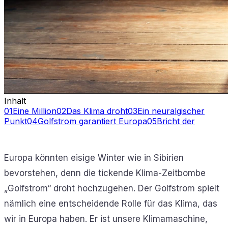
Inhalt
01
Eine Million
02
Das Klima droht
03
Ein neuralgischer
Punkt
04
Golfstrom garantiert Europa
05
Bricht der
Europa könnten eisige Winter wie in Sibirien
bevorstehen, denn die tickende Klima-Zeitbombe
„Golfstrom“ droht hochzugehen. Der Golfstrom spielt
nämlich eine entscheidende Rolle für das Klima, das
wir in Europa haben. Er ist unsere Klimamaschine,