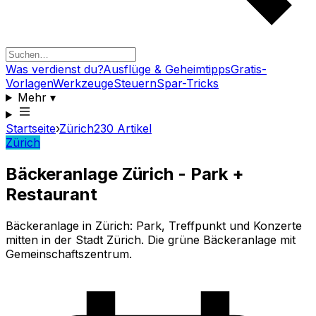
Was verdienst du?
Ausflüge & Geheimtipps
Gratis-
Vorlagen
Werkzeuge
Steuern
Spar-Tricks
Mehr
▾
Startseite
›
Zürich
230
Artikel
Zürich
Bäckeranlage Zürich - Park +
Restaurant
Bäckeranlage in Zürich: Park, Treffpunkt und Konzerte
mitten in der Stadt Zürich. Die grüne Bäckeranlage mit
Gemeinschaftszentrum.