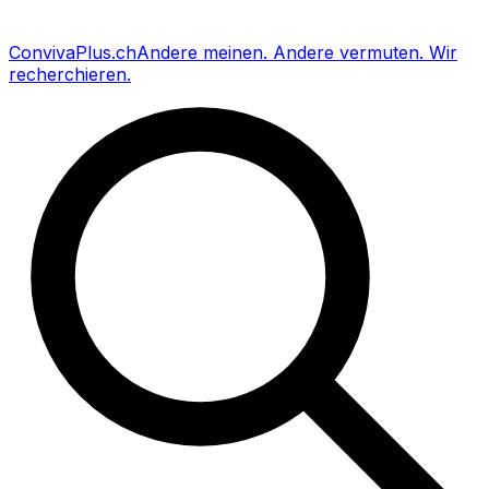
Conviva
Plus
.ch
Andere meinen
.
Andere vermuten
.
Wir
recherchieren
.