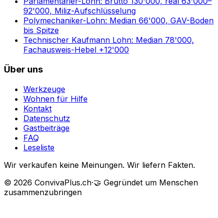
Parlamentarier-Lohn: Brutto 130'000, real 63'000–
92'000, Miliz-Aufschlüsselung
Polymechaniker-Lohn: Median 66'000, GAV-Boden
bis Spitze
Technischer Kaufmann Lohn: Median 78'000,
Fachausweis-Hebel +12'000
Über uns
Werkzeuge
Wohnen für Hilfe
Kontakt
Datenschutz
Gastbeiträge
FAQ
Leseliste
Wir verkaufen keine Meinungen. Wir liefern Fakten.
©
2026
ConvivaPlus.ch
·
🤝
Gegründet um Menschen
zusammenzubringen