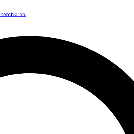
cherchieren
.