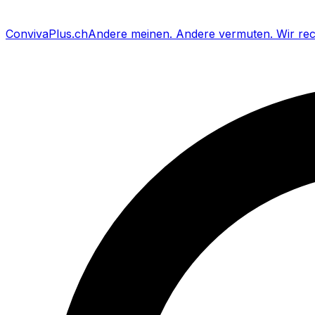
Conviva
Plus
.ch
Andere meinen
.
Andere vermuten
.
Wir re