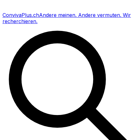
Conviva
Plus
.ch
Andere meinen
.
Andere vermuten
.
Wir
recherchieren
.