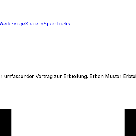
Werkzeuge
Steuern
Spar-Tricks
der umfassender Vertrag zur Erbteilung. Erben Muster Erbt