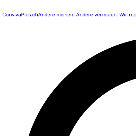
Conviva
Plus
.ch
Andere meinen
.
Andere vermuten
.
Wir re